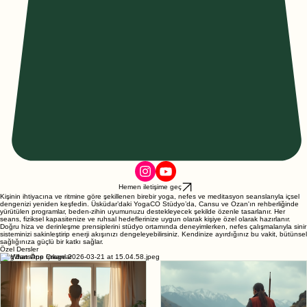
Hemen iletişime geç
Kişinin ihtiyacına ve ritmine göre şekillenen birebir yoga, nefes ve meditasyon seanslarıyla içsel
dengenizi yeniden keşfedin. Üsküdar’daki YogaCO Stüdyo’da, Cansu ve Ozan'ın rehberliğinde
yürütülen programlar, beden-zihin uyumunuzu destekleyecek şekilde özenle tasarlanır. Her
seans, fiziksel kapasitenize ve ruhsal hedeflerinize uygun olarak kişiye özel olarak hazırlanır.
Doğru hiza ve derinleşme prensiplerini stüdyo ortamında deneyimlerken, nefes çalışmalarıyla sinir
sisteminizi sakinleştirip enerji akışınızı dengeleyebilirsiniz. Kendinize ayırdığınız bu vakit, bütünsel
sağlığınıza güçlü bir katkı sağlar.
Özel Dersler
Blog'dan Öne Çıkanlar