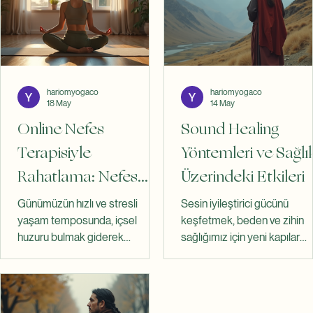
hariomyogaco
hariomyogaco
18 May
14 May
Online Nefes
Sound Healing
Terapisiyle
Yöntemleri ve Sağlı
Rahatlama: Nefes
Üzerindeki Etkileri
Terapisi Online
Günümüzün hızlı ve stresli
Sesin iyileştirici gücünü
Deneyimi
yaşam temposunda, içsel
keşfetmek, beden ve zihin
huzuru bulmak giderek
sağlığımız için yeni kapılar
zorlaşıyor. Bu noktada nefes
açıyor. Günümüzde birçok kiş
terapisi, beden ve zihin sağlığını
stresle başa çıkmak, enerji