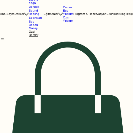
Online
Dersler
Stüdyo
Yoga
Dersleri
Cansu
Ece
Sound
Yıldırım
Ana Sayfa
Dersler
Healing
Eğitmenler
Program & Rezervasyon
Etkinlikler
Blog
İletiş
Ozan
Seansları
Yıldırım
Ses
Beden
Masajı
Özel
Dersler